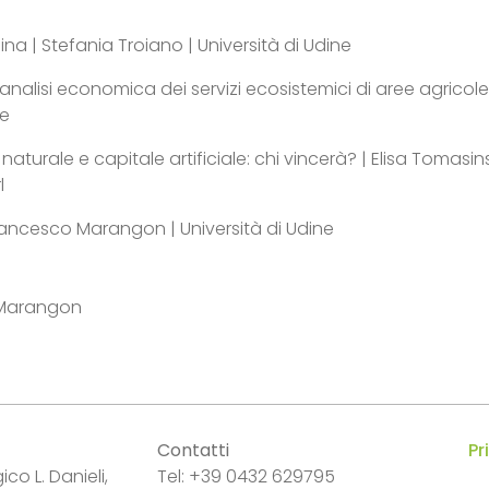
na | Stefania Troiano | Università di Udine
l’analisi economica dei servizi ecosistemici di aree agricole
ne
 naturale e capitale artificiale: chi vincerà? | Elisa Tomas
l
rancesco Marangon | Università di Udine
 Marangon
Contatti
Pr
co L. Danieli,
Tel: +39 0432 629795