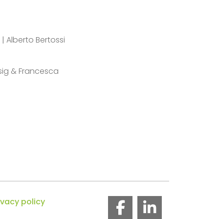
 | Alberto Bertossi
insig & Francesca
ivacy policy