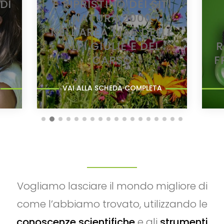
DI
E RIPRISTINO DEI SITI
NATURA 2000
NELL'AREA MAB DELLE
ALPI GIULIE E DEL
R
CARSO
F
VAI ALLA SCHEDA COMPLETA
Vogliamo lasciare il mondo migliore di
come l’abbiamo trovato, utilizzando le
conoscenze scientifiche
e gli
strumenti